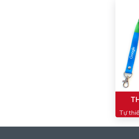
TH
Tự thi