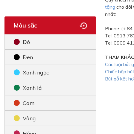
tặng
cho đối 
nhất:
Màu sắc
Phone: (+ 8
Tel: 0913 763
Đỏ
Tel: 0909 4
Đen
THAM KHẢO
Các loại bút 
Chiếc hộp bút
Xanh ngọc
Bút gỗ kết hợ
Xanh lá
Cam
Vàng
Hồng