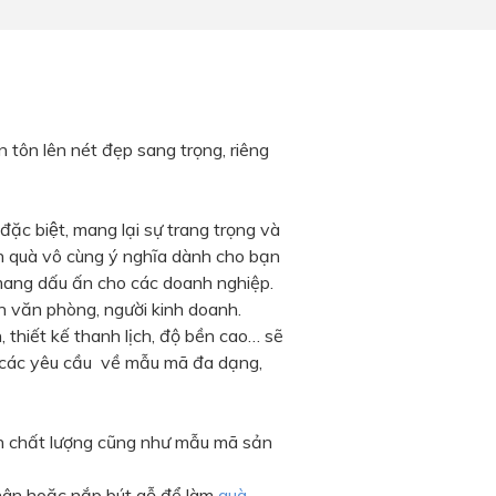
ôn tôn lên nét đẹp sang trọng, riêng
 đặc biệt, mang lại sự trang trọng và
ón quà vô cùng ý nghĩa dành cho bạn
g, mang dấu ấn cho các doanh nghiệp.
n văn phòng, người kinh doanh.
, thiết kế thanh lịch, độ bền cao… sẽ
ứng các yêu cầu về mẫu mã đa dạng,
ến chất lượng cũng như mẫu mã sản
ân hoặc nắp bút gỗ để làm
quà