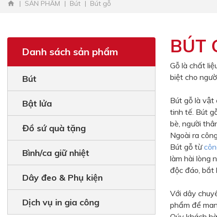
SẢN PHẨM
Bút
Bút gỗ
BÚT 
Danh sách sản phẩm
Gỗ là chất liệ
biệt cho ngườ
Bút
Bút gỗ là vậ
Bật lửa
tinh tế. Bút 
bè, người t
Đồ sứ quà tặng
Ngoài ra công
Bút gỗ từ
côn
Bình/ca giữ nhiệt
làm hài lò
độc đáo, bắt 
Dây đeo & Phụ kiện
Với dây chuy
Dịch vụ in gia công
phẩm để mang 
Qúy khách h