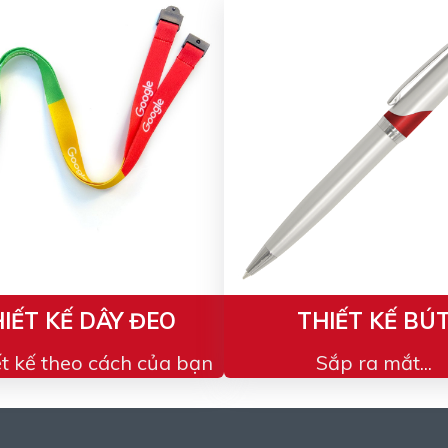
IẾT KẾ DÂY ĐEO
THIẾT KẾ BÚ
ết kế theo cách của bạn
Sắp ra mắt...