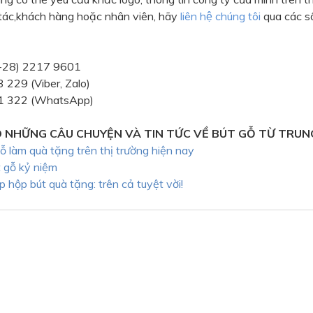
tác,khách hàng hoặc nhân viên, hãy
liên hệ chúng tôi
qua các s
4-28) 2217 9601
 229 (Viber, Zalo)
11 322 (WhatsApp)
 NHỮNG CÂU CHUYỆN VÀ TIN TỨC VỀ BÚT GỖ TỪ TRUN
gỗ làm quà tặng trên thị trường hiện nay
 gỗ kỷ niệm
p hộp bút quà tặng: trên cả tuyệt vời!