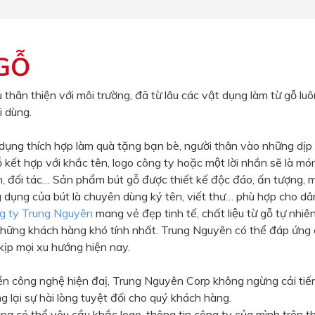
GỖ
u thân thiện với môi trường, đã từ lâu các vật dụng làm từ gỗ lu
i dùng.
t dụng thích hợp làm quà tặng bạn bè, người thân vào những dịp
gỗ kết hợp với khắc tên, logo công ty hoặc một lời nhắn sẽ là m
hân, đối tác… Sản phẩm bút gỗ được thiết kế độc đáo, ấn tượn
 dụng của bút là chuyên dùng ký tên, viết thư… phù hợp cho dâ
g ty Trung Nguyên
mang vẻ đẹp tinh tế, chất liệu từ gỗ tự nhiên
ng những khách hàng khó tính nhất. Trung Nguyên có thể đáp 
kịp mọi xu hướng hiện nay.
ền công nghệ hiện đaị, Trung Nguyên Corp không ngừng cải ti
lại sự hài lòng tuyệt đối cho quý khách hàng.
àng có thể yêu cầu khắc logo, thông tin công ty của mình trên th