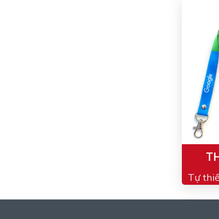
TH
Tự thi