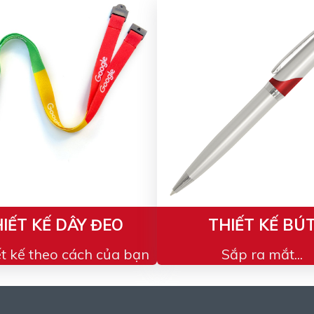
IẾT KẾ DÂY ĐEO
THIẾT KẾ BÚ
ết kế theo cách của bạn
Sắp ra mắt...