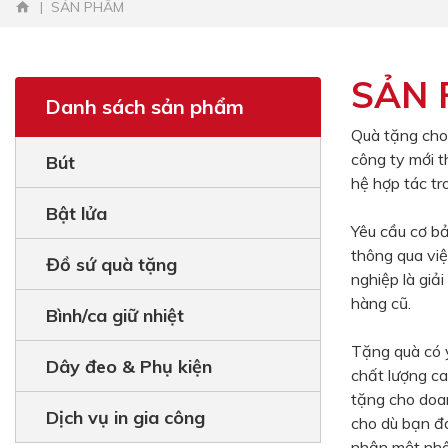
SẢN PHẨM
SẢN
Danh sách sản phẩm
Quà tặng cho
công ty mới t
Bút
hệ hợp tác tr
Bật lửa
Yêu cầu cơ bả
thông qua việ
Đồ sứ quà tặng
nghiệp là giả
hàng cũ.
Bình/ca giữ nhiệt
Tặng quà có ý
Dây đeo & Phụ kiện
chất lượng ca
tặng cho doa
Dịch vụ in gia công
cho dù bạn đ
nhận một nhâ