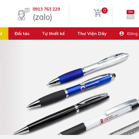
0913 763 229
0
VN
(zalo)
EN
M
Đối tác
Tự thiết kế
Thư Viện Dây
Đăng