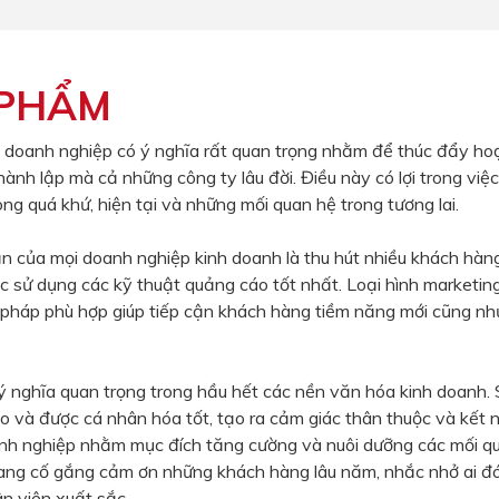
 PHẨM
 doanh nghiệp có ý nghĩa rất quan trọng nhằm để thúc đẩy ho
hành lập mà cả những công ty lâu đời. Điều này có lợi trong việc
ong quá khứ, hiện tại và những mối quan hệ trong tương lai.
n của mọi doanh nghiệp kinh doanh là thu hút nhiều khách hàn
c sử dụng các kỹ thuật quảng cáo tốt nhất. Loại hình marketi
i pháp phù hợp giúp tiếp cận khách hàng tiềm năng mới cũng nh
 nghĩa quan trọng trong hầu hết các nền văn hóa kinh doanh. 
o và được cá nhân hóa tốt, tạo ra cảm giác thân thuộc và kết 
nh nghiệp nhằm mục đích tăng cường và nuôi dưỡng các mối qua
ang cố gắng cảm ơn những khách hàng lâu năm, nhắc nhở ai đ
n viên xuất sắc.