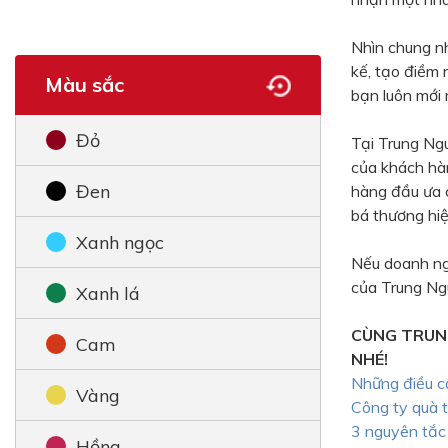
Nhìn chung n
kế, tạo điềm 
Màu sắc
bạn luôn mới 
Đỏ
Tại Trung Ngu
của khách ha
Đen
hàng đầu ưa
bá thương hiệ
Xanh ngọc
Nếu doanh ng
của Trung Ngu
Xanh lá
CÙNG TRUN
Cam
NHÉ!
Những điều cầ
Vàng
Công ty quà t
3 nguyên tắc 
Hồng