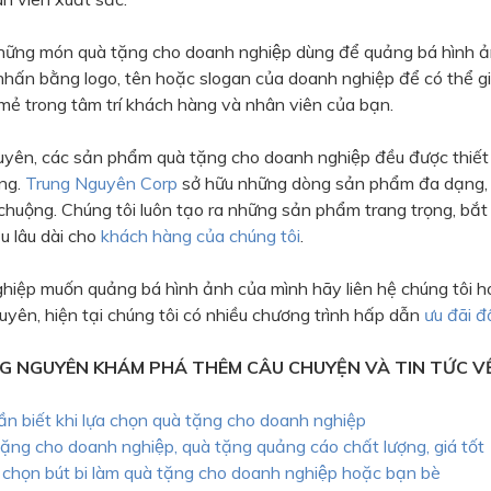
hững món quà tặng cho doanh nghiệp dùng để quảng bá hình ả
nhấn bằng logo, tên hoặc slogan của doanh nghiệp để có thể gi
mẻ trong tâm trí khách hàng và nhân viên của bạn.
yên, các sản phẩm quà tặng cho doanh nghiệp đều được thiết k
̀ng.
Trung Nguyên Corp
sở hữu những dòng sản phẩm đa dạng
 chuộng. Chúng tôi luôn tạo ra những sản phẩm trang trọng, bắt
u lâu dài cho
khách hàng của chúng tôi
.
hiệp muốn quảng bá hình ảnh của mình hãy liên hệ chúng tôi h
yên, hiện tại chúng tôi có nhiều chương trình hấp dẫn
ưu đãi đ
G NGUYÊN KHÁM PHÁ THÊM CÂU CHUYỆN VÀ TIN TỨC V
n biết khi lựa chọn quà tặng cho doanh nghiệp
ặng cho doanh nghiệp, quà tặng quảng cáo chất lượng, giá tốt
chọn bút bi làm quà tặng cho doanh nghiệp hoặc bạn bè