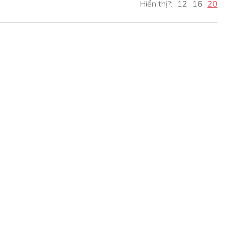
Hiển thị?:
12
16
20