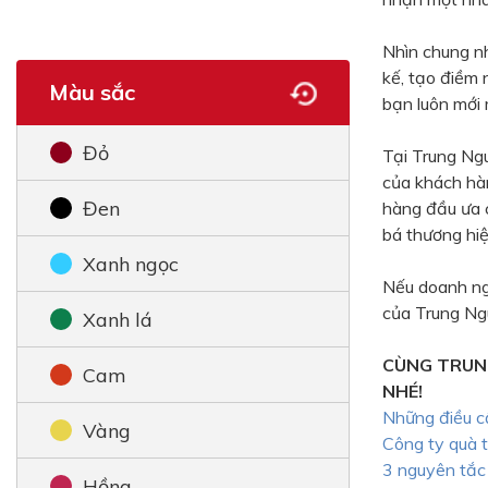
Nhìn chung n
kế, tạo điềm 
Màu sắc
bạn luôn mới 
Đỏ
Tại Trung Ngu
của khách ha
Đen
hàng đầu ưa
bá thương hiệ
Xanh ngọc
Nếu doanh ng
của Trung Ngu
Xanh lá
CÙNG TRUN
Cam
NHÉ!
Những điều cầ
Vàng
Công ty quà t
3 nguyên tắc 
Hồng