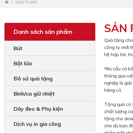
SẢN PHẨM
SẢN
Danh sách sản phẩm
Quà tặng cho
công ty mới t
Bút
hệ hợp tác tr
Bật lửa
Yêu cầu cơ bả
thông qua việ
Đồ sứ quà tặng
nghiệp là giả
hàng cũ.
Bình/ca giữ nhiệt
Tặng quà có ý
Dây đeo & Phụ kiện
chất lượng ca
tặng cho doa
Dịch vụ in gia công
cho dù bạn đ
nhận một nhâ