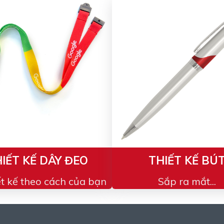
IẾT KẾ DÂY ĐEO
THIẾT KẾ BÚ
ết kế theo cách của bạn
Sắp ra mắt...