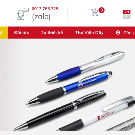
0913 763 229
0
VN
(zalo)
EN
M
Đối tác
Tự thiết kế
Thư Viện Dây
Đăng