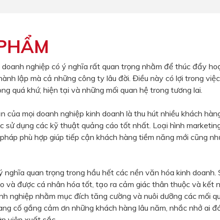
 PHẨM
 doanh nghiệp có ý nghĩa rất quan trọng nhằm để thúc đẩy ho
hành lập mà cả những công ty lâu đời. Điều này có lợi trong việc
ong quá khứ, hiện tại và những mối quan hệ trong tương lai.
n của mọi doanh nghiệp kinh doanh là thu hút nhiều khách hàn
c sử dụng các kỹ thuật quảng cáo tốt nhất. Loại hình marketi
i pháp phù hợp giúp tiếp cận khách hàng tiềm năng mới cũng nh
 nghĩa quan trọng trong hầu hết các nền văn hóa kinh doanh. 
o và được cá nhân hóa tốt, tạo ra cảm giác thân thuộc và kết 
nh nghiệp nhằm mục đích tăng cường và nuôi dưỡng các mối qua
ang cố gắng cảm ơn những khách hàng lâu năm, nhắc nhở ai đ
n viên xuất sắc.