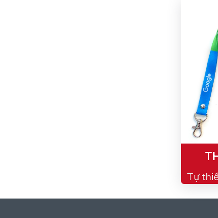
TH
Tự thi