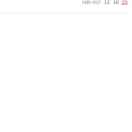
Hiển thị?:
12
16
20