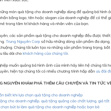
hững món quà tặng cho doanh nghiệp dùng để quảng bá hình ả
nhấn bằng logo, tên hoặc slogan của doanh nghiệp để có thể gi
mẻ trong tâm trí khách hàng và nhân viên của bạn.
yên, các sản phẩm quà tặng cho doanh nghiệp đều được thiết k
̀ng.
Trung Nguyên Corp
sở hữu những dòng sản phẩm đa dạng
 chuộng. Chúng tôi luôn tạo ra những sản phẩm trang trọng, bắt
u lâu dài cho
khách hàng của chúng tôi
.
hiệp muốn quảng bá hình ảnh của mình hãy liên hệ chúng tôi h
yên, hiện tại chúng tôi có nhiều chương trình hấp dẫn
ưu đãi đ
G NGUYÊN KHÁM PHÁ THÊM CÂU CHUYỆN VÀ TIN TỨC V
n biết khi lựa chọn quà tặng cho doanh nghiệp
ặng cho doanh nghiệp, quà tặng quảng cáo chất lượng, giá tốt
chọn bút bi làm quà tặng cho doanh nghiệp hoặc bạn bè