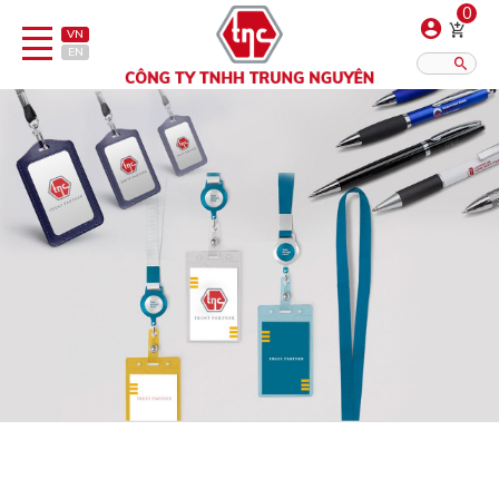
0
VN
EN
Danh sách sản phẩm
Hiển thị?:
12
16
20
Bút
Bật lửa
Đồ sứ quà tặng
Bình/ca giữ nhiệt
Dây đeo & Phụ kiện
Dịch vụ in gia công