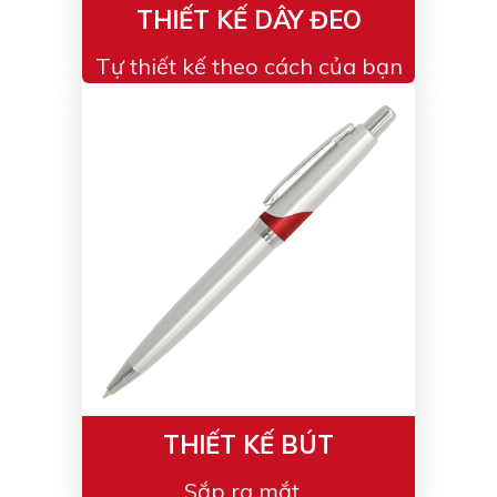
THIẾT KẾ DÂY ĐEO
Tự thiết kế theo cách của bạn
THIẾT KẾ BÚT
Sắp ra mắt...