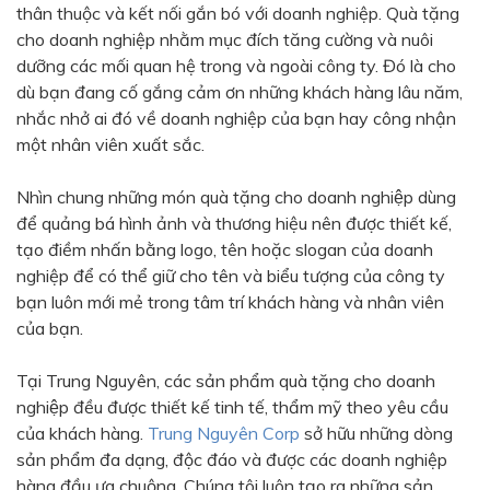
thân thuộc và kết nối gắn bó với doanh nghiệp. Quà tặng
Bạc - Cam
Bạc - Đỏ
cho doanh nghiệp nhằm mục đích tăng cường và nuôi
dưỡng các mối quan hệ trong và ngoài công ty. Đó là cho
Đỏ - Bạc
Trong suốt
dù bạn đang cố gắng cảm ơn những khách hàng lâu năm,
Đen - Trắng
Bạc - Đen
nhắc nhở ai đó về doanh nghiệp của bạn hay công nhận
một nhân viên xuất sắc.
Nâu
Xanh Cốm
Xanh xám
Cà phê
Nhìn chung những món quà tặng cho doanh nghiệp dùng
để quảng bá hình ảnh và thương hiệu nên được thiết kế,
Xanh dương - Đen
Đỏ nâu
tạo điềm nhấn bằng logo, tên hoặc slogan của doanh
Đen - Nơ
Bạc 1cm
nghiệp để có thể giữ cho tên và biểu tượng của công ty
bạn luôn mới mẻ trong tâm trí khách hàng và nhân viên
Bạc 2cm
Bạc mini 1cm
của bạn.
Tại Trung Nguyên, các sản phẩm quà tặng cho doanh
nghiệp đều được thiết kế tinh tế, thẩm mỹ theo yêu cầu
của khách hàng.
Trung Nguyên Corp
sở hữu những dòng
sản phẩm đa dạng, độc đáo và được các doanh nghiệp
hàng đầu ưa chuộng. Chúng tôi luôn tạo ra những sản