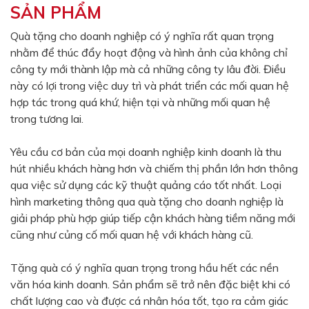
SẢN PHẨM
Màu sắc
Đỏ
Đen
Quà tặng cho doanh nghiệp có ý nghĩa rất quan trọng
nhằm để thúc đẩy hoạt động và hình ảnh của không chỉ
Xanh ngọc
Xanh lá
công ty mới thành lập mà cả những công ty lâu đời. Điều
Cam
Vàng
này có lợi trong việc duy trì và phát triển các mối quan hệ
hợp tác trong quá khứ, hiện tại và những mối quan hệ
Hồng
Tím
trong tương lai.
Bạc
Vàng Gold
Yêu cầu cơ bản của mọi doanh nghiệp kinh doanh là thu
Xanh dương
Xám
hút nhiều khách hàng hơn và chiếm thị phần lớn hơn thông
Xanh lục
Vàng kem
qua việc sử dụng các kỹ thuật quảng cáo tốt nhất. Loại
hình marketing thông qua quà tặng cho doanh nghiệp là
Trắng
Bạc - Bạc
giải pháp phù hợp giúp tiếp cận khách hàng tiềm năng mới
Xanh dương - Bạc
Xanh lá - Bạc
cũng như củng cố mối quan hệ với khách hàng cũ.
Xám - Bạc
Cam - Bạc
Tặng quà có ý nghĩa quan trọng trong hầu hết các nền
Tím - Bạc
Đỏ - Bạc
văn hóa kinh doanh. Sản phẩm sẽ trở nên đặc biệt khi có
chất lượng cao và được cá nhân hóa tốt, tạo ra cảm giác
Bạc - Xanh dương
Bạc - Xanh lá