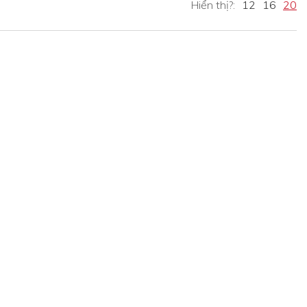
Hiển thị?:
12
16
20