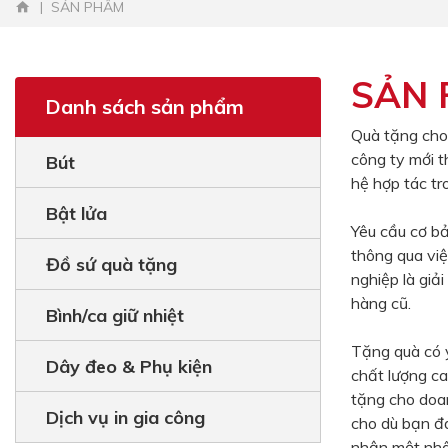
SẢN PHẨM
SẢN
Danh sách sản phẩm
Quà tặng cho
công ty mới t
Bút
hệ hợp tác tr
Bật lửa
Yêu cầu cơ bả
thông qua việ
Đồ sứ quà tặng
nghiệp là giả
hàng cũ.
Bình/ca giữ nhiệt
Tặng quà có ý
Dây đeo & Phụ kiện
chất lượng ca
tặng cho doa
Dịch vụ in gia công
cho dù bạn đ
nhận một nhâ