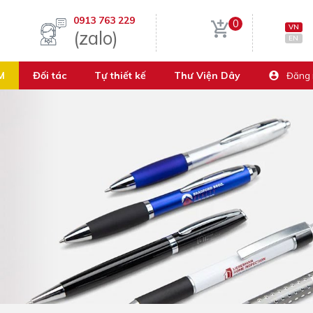
0913 763 229
0
VN
(zalo)
EN
M
Đối tác
Tự thiết kế
Thư Viện Dây
Đăng