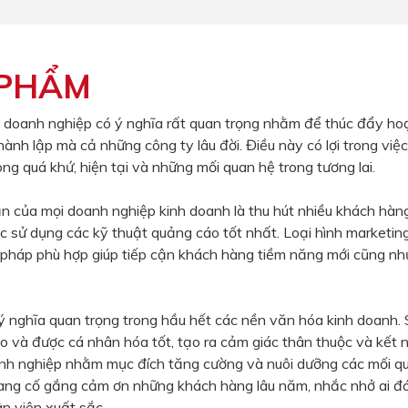
 PHẨM
 doanh nghiệp có ý nghĩa rất quan trọng nhằm để thúc đẩy ho
hành lập mà cả những công ty lâu đời. Điều này có lợi trong việc
ong quá khứ, hiện tại và những mối quan hệ trong tương lai.
n của mọi doanh nghiệp kinh doanh là thu hút nhiều khách hàn
c sử dụng các kỹ thuật quảng cáo tốt nhất. Loại hình marketi
i pháp phù hợp giúp tiếp cận khách hàng tiềm năng mới cũng nh
 nghĩa quan trọng trong hầu hết các nền văn hóa kinh doanh. 
o và được cá nhân hóa tốt, tạo ra cảm giác thân thuộc và kết 
nh nghiệp nhằm mục đích tăng cường và nuôi dưỡng các mối qua
ang cố gắng cảm ơn những khách hàng lâu năm, nhắc nhở ai đ
n viên xuất sắc.