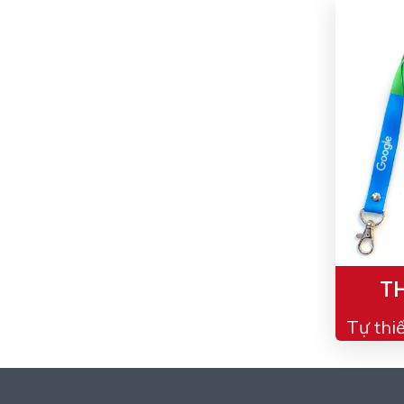
TH
Tự thi