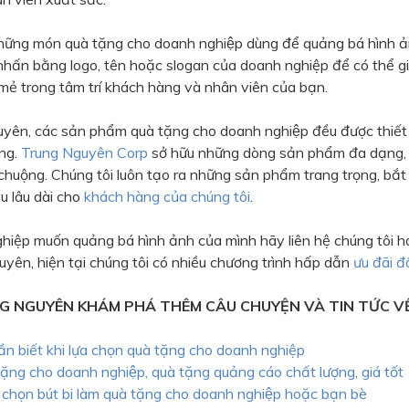
hững món quà tặng cho doanh nghiệp dùng để quảng bá hình ả
nhấn bằng logo, tên hoặc slogan của doanh nghiệp để có thể gi
mẻ trong tâm trí khách hàng và nhân viên của bạn.
yên, các sản phẩm quà tặng cho doanh nghiệp đều được thiết k
̀ng.
Trung Nguyên Corp
sở hữu những dòng sản phẩm đa dạng
 chuộng. Chúng tôi luôn tạo ra những sản phẩm trang trọng, bắt
u lâu dài cho
khách hàng của chúng tôi
.
hiệp muốn quảng bá hình ảnh của mình hãy liên hệ chúng tôi h
yên, hiện tại chúng tôi có nhiều chương trình hấp dẫn
ưu đãi đ
G NGUYÊN KHÁM PHÁ THÊM CÂU CHUYỆN VÀ TIN TỨC V
n biết khi lựa chọn quà tặng cho doanh nghiệp
ặng cho doanh nghiệp, quà tặng quảng cáo chất lượng, giá tốt
chọn bút bi làm quà tặng cho doanh nghiệp hoặc bạn bè