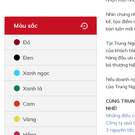
Nhìn chung n
kế, tạo điềm 
Màu sắc
bạn luôn mới 
Đỏ
Tại Trung Ngu
của khách ha
Đen
hàng đầu ưa
bá thương hiệ
Xanh ngọc
Nếu doanh ng
của Trung Ngu
Xanh lá
CÙNG TRUN
Cam
NHÉ!
Những điều cầ
Vàng
Công ty quà t
3 nguyên tắc 
Hồng