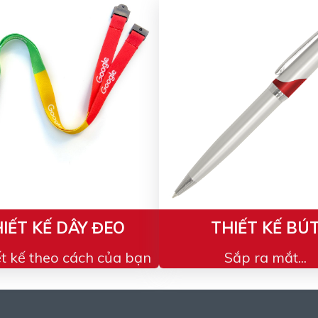
IẾT KẾ DÂY ĐEO
THIẾT KẾ BÚ
ết kế theo cách của bạn
Sắp ra mắt...