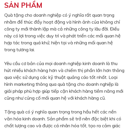
SẢN PHẨM
Màu sắc
Đỏ
Đen
Quà tặng cho doanh nghiệp có ý nghĩa rất quan trọng
nhằm để thúc đẩy hoạt động và hình ảnh của không chỉ
Xanh ngọc
Xanh lá
công ty mới thành lập mà cả những công ty lâu đời. Điều
Cam
Vàng
này có lợi trong việc duy trì và phát triển các mối quan hệ
hợp tác trong quá khứ, hiện tại và những mối quan hệ
Hồng
Tím
trong tương lai.
Bạc
Vàng Gold
Yêu cầu cơ bản của mọi doanh nghiệp kinh doanh là thu
Xanh dương
Xám
hút nhiều khách hàng hơn và chiếm thị phần lớn hơn thông
Xanh lục
Vàng kem
qua việc sử dụng các kỹ thuật quảng cáo tốt nhất. Loại
hình marketing thông qua quà tặng cho doanh nghiệp là
Trắng
Bạc - Bạc
giải pháp phù hợp giúp tiếp cận khách hàng tiềm năng mới
Xanh dương - Bạc
Xanh lá - Bạc
cũng như củng cố mối quan hệ với khách hàng cũ.
Xám - Bạc
Cam - Bạc
Tặng quà có ý nghĩa quan trọng trong hầu hết các nền
Tím - Bạc
Đỏ - Bạc
văn hóa kinh doanh. Sản phẩm sẽ trở nên đặc biệt khi có
chất lượng cao và được cá nhân hóa tốt, tạo ra cảm giác
Bạc - Xanh dương
Bạc - Xanh lá