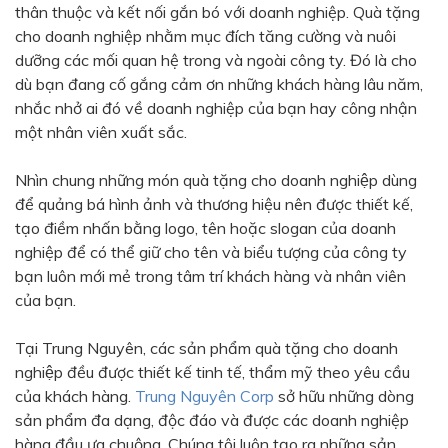
thân thuộc và kết nối gắn bó với doanh nghiệp. Quà tặng
Bạc - Cam
Bạc - Đỏ
cho doanh nghiệp nhằm mục đích tăng cường và nuôi
dưỡng các mối quan hệ trong và ngoài công ty. Đó là cho
Đỏ - Bạc
Trong suốt
dù bạn đang cố gắng cảm ơn những khách hàng lâu năm,
Đen - Trắng
Bạc - Đen
nhắc nhở ai đó về doanh nghiệp của bạn hay công nhận
một nhân viên xuất sắc.
Nâu
Xanh Cốm
Xanh xám
Cà phê
Nhìn chung những món quà tặng cho doanh nghiệp dùng
để quảng bá hình ảnh và thương hiệu nên được thiết kế,
Xanh dương - Đen
Đỏ nâu
tạo điềm nhấn bằng logo, tên hoặc slogan của doanh
Đen - Nơ
Bạc 1cm
nghiệp để có thể giữ cho tên và biểu tượng của công ty
bạn luôn mới mẻ trong tâm trí khách hàng và nhân viên
Bạc 2cm
Bạc mini 1cm
của bạn.
Tại Trung Nguyên, các sản phẩm quà tặng cho doanh
nghiệp đều được thiết kế tinh tế, thẩm mỹ theo yêu cầu
của khách hàng.
Trung Nguyên Corp
sở hữu những dòng
sản phẩm đa dạng, độc đáo và được các doanh nghiệp
hàng đầu ưa chuộng. Chúng tôi luôn tạo ra những sản