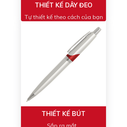
THIẾT KẾ DÂY ĐEO
Tự thiết kế theo cách của bạn
THIẾT KẾ BÚT
Sắp ra mắt...