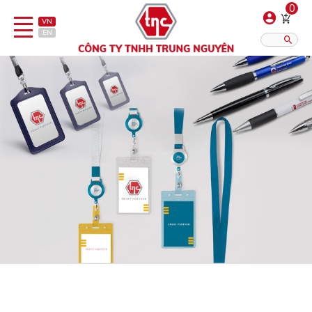
0
VN
EN
Danh sách sản phẩm
Hiển thị?:
12
16
20
Bút
Bật lửa
Đồ sứ quà tặng
Bình/ca giữ nhiệt
Dây đeo & Phụ kiện
Dịch vụ in gia công