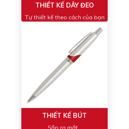
THIẾT KẾ DÂY ĐEO
Tự thiết kế theo cách của bạn
THIẾT KẾ BÚT
Sắp ra mắt...