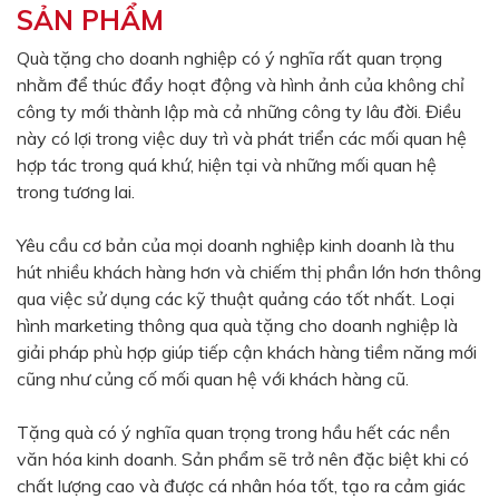
SẢN PHẨM
Màu sắc
Đỏ
Đen
Quà tặng cho doanh nghiệp có ý nghĩa rất quan trọng
nhằm để thúc đẩy hoạt động và hình ảnh của không chỉ
Xanh ngọc
Xanh lá
công ty mới thành lập mà cả những công ty lâu đời. Điều
Cam
Vàng
này có lợi trong việc duy trì và phát triển các mối quan hệ
hợp tác trong quá khứ, hiện tại và những mối quan hệ
Hồng
Tím
trong tương lai.
Bạc
Vàng Gold
Yêu cầu cơ bản của mọi doanh nghiệp kinh doanh là thu
Xanh dương
Xám
hút nhiều khách hàng hơn và chiếm thị phần lớn hơn thông
Xanh lục
Vàng kem
qua việc sử dụng các kỹ thuật quảng cáo tốt nhất. Loại
hình marketing thông qua quà tặng cho doanh nghiệp là
Trắng
Bạc - Bạc
giải pháp phù hợp giúp tiếp cận khách hàng tiềm năng mới
Xanh dương - Bạc
Xanh lá - Bạc
cũng như củng cố mối quan hệ với khách hàng cũ.
Xám - Bạc
Cam - Bạc
Tặng quà có ý nghĩa quan trọng trong hầu hết các nền
Tím - Bạc
Đỏ - Bạc
văn hóa kinh doanh. Sản phẩm sẽ trở nên đặc biệt khi có
chất lượng cao và được cá nhân hóa tốt, tạo ra cảm giác
Bạc - Xanh dương
Bạc - Xanh lá