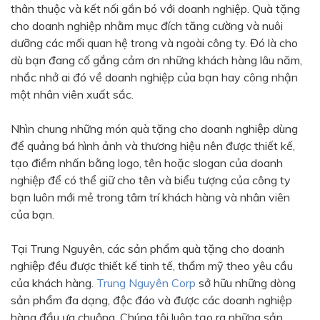
thân thuộc và kết nối gắn bó với doanh nghiệp. Quà tặng
Bạc - Cam
Bạc - Đỏ
cho doanh nghiệp nhằm mục đích tăng cường và nuôi
dưỡng các mối quan hệ trong và ngoài công ty. Đó là cho
Đỏ - Bạc
Trong suốt
dù bạn đang cố gắng cảm ơn những khách hàng lâu năm,
Đen - Trắng
Bạc - Đen
nhắc nhở ai đó về doanh nghiệp của bạn hay công nhận
một nhân viên xuất sắc.
Nâu
Xanh Cốm
Xanh xám
Cà phê
Nhìn chung những món quà tặng cho doanh nghiệp dùng
để quảng bá hình ảnh và thương hiệu nên được thiết kế,
Xanh dương - Đen
Đỏ nâu
tạo điềm nhấn bằng logo, tên hoặc slogan của doanh
Đen - Nơ
Bạc 1cm
nghiệp để có thể giữ cho tên và biểu tượng của công ty
bạn luôn mới mẻ trong tâm trí khách hàng và nhân viên
Bạc 2cm
Bạc mini 1cm
của bạn.
Tại Trung Nguyên, các sản phẩm quà tặng cho doanh
nghiệp đều được thiết kế tinh tế, thẩm mỹ theo yêu cầu
của khách hàng.
Trung Nguyên Corp
sở hữu những dòng
sản phẩm đa dạng, độc đáo và được các doanh nghiệp
hàng đầu ưa chuộng. Chúng tôi luôn tạo ra những sản