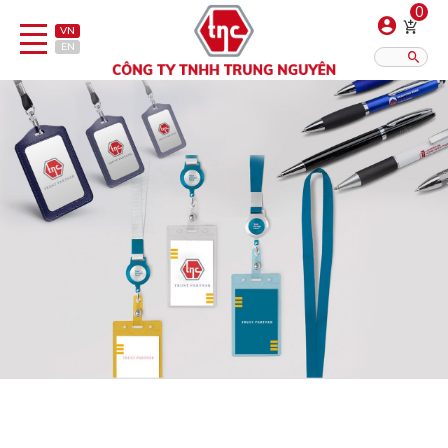
0
VN
EN
Danh sách sản phẩm
Hiển thị?:
12
16
20
Bút
Bật lửa
Đồ sứ quà tặng
Bình/ca giữ nhiệt
Dây đeo & Phụ kiện
Dịch vụ in gia công