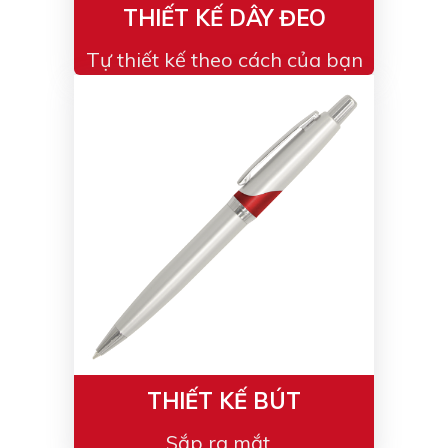
THIẾT KẾ DÂY ĐEO
Tự thiết kế theo cách của bạn
THIẾT KẾ BÚT
Sắp ra mắt...