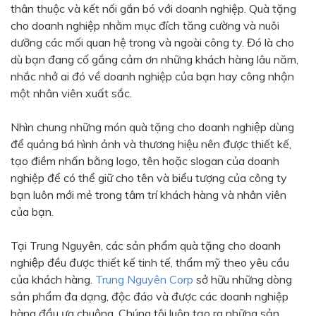
thân thuộc và kết nối gắn bó với doanh nghiệp. Quà tặng
Bạc - Cam
Bạc - Đỏ
cho doanh nghiệp nhằm mục đích tăng cường và nuôi
dưỡng các mối quan hệ trong và ngoài công ty. Đó là cho
Đỏ - Bạc
Trong suốt
dù bạn đang cố gắng cảm ơn những khách hàng lâu năm,
Đen - Trắng
Bạc - Đen
nhắc nhở ai đó về doanh nghiệp của bạn hay công nhận
một nhân viên xuất sắc.
Nâu
Xanh Cốm
Xanh xám
Cà phê
Nhìn chung những món quà tặng cho doanh nghiệp dùng
để quảng bá hình ảnh và thương hiệu nên được thiết kế,
Xanh dương - Đen
Đỏ nâu
tạo điềm nhấn bằng logo, tên hoặc slogan của doanh
Đen - Nơ
Bạc 1cm
nghiệp để có thể giữ cho tên và biểu tượng của công ty
bạn luôn mới mẻ trong tâm trí khách hàng và nhân viên
Bạc 2cm
Bạc mini 1cm
của bạn.
Tại Trung Nguyên, các sản phẩm quà tặng cho doanh
nghiệp đều được thiết kế tinh tế, thẩm mỹ theo yêu cầu
của khách hàng.
Trung Nguyên Corp
sở hữu những dòng
sản phẩm đa dạng, độc đáo và được các doanh nghiệp
hàng đầu ưa chuộng. Chúng tôi luôn tạo ra những sản