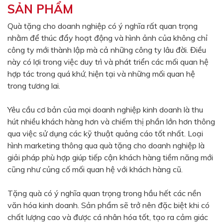
SẢN PHẨM
Màu sắc
Đỏ
Đen
Quà tặng cho doanh nghiệp có ý nghĩa rất quan trọng
nhằm để thúc đẩy hoạt động và hình ảnh của không chỉ
Xanh ngọc
Xanh lá
công ty mới thành lập mà cả những công ty lâu đời. Điều
Cam
Vàng
này có lợi trong việc duy trì và phát triển các mối quan hệ
hợp tác trong quá khứ, hiện tại và những mối quan hệ
Hồng
Tím
trong tương lai.
Bạc
Vàng Gold
Yêu cầu cơ bản của mọi doanh nghiệp kinh doanh là thu
Xanh dương
Xám
hút nhiều khách hàng hơn và chiếm thị phần lớn hơn thông
Xanh lục
Vàng kem
qua việc sử dụng các kỹ thuật quảng cáo tốt nhất. Loại
hình marketing thông qua quà tặng cho doanh nghiệp là
Trắng
Bạc - Bạc
giải pháp phù hợp giúp tiếp cận khách hàng tiềm năng mới
Xanh dương - Bạc
Xanh lá - Bạc
cũng như củng cố mối quan hệ với khách hàng cũ.
Xám - Bạc
Cam - Bạc
Tặng quà có ý nghĩa quan trọng trong hầu hết các nền
Tím - Bạc
Đỏ - Bạc
văn hóa kinh doanh. Sản phẩm sẽ trở nên đặc biệt khi có
chất lượng cao và được cá nhân hóa tốt, tạo ra cảm giác
Bạc - Xanh dương
Bạc - Xanh lá