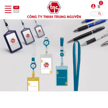
0
VN
EN
Danh sách sản phẩm
Hiển thị?:
12
16
20
Bút
Bật lửa
Đồ sứ quà tặng
Bình/ca giữ nhiệt
Dây đeo & Phụ kiện
Dịch vụ in gia công