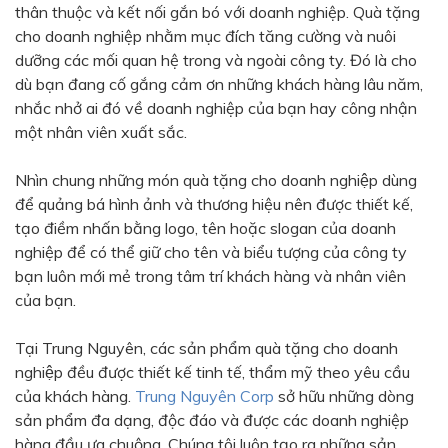
thân thuộc và kết nối gắn bó với doanh nghiệp. Quà tặng
Bạc - Cam
Bạc - Đỏ
cho doanh nghiệp nhằm mục đích tăng cường và nuôi
dưỡng các mối quan hệ trong và ngoài công ty. Đó là cho
Đỏ - Bạc
Trong suốt
dù bạn đang cố gắng cảm ơn những khách hàng lâu năm,
Đen - Trắng
Bạc - Đen
nhắc nhở ai đó về doanh nghiệp của bạn hay công nhận
một nhân viên xuất sắc.
Nâu
Xanh Cốm
Xanh xám
Cà phê
Nhìn chung những món quà tặng cho doanh nghiệp dùng
để quảng bá hình ảnh và thương hiệu nên được thiết kế,
Xanh dương - Đen
Đỏ nâu
tạo điềm nhấn bằng logo, tên hoặc slogan của doanh
Đen - Nơ
Bạc 1cm
nghiệp để có thể giữ cho tên và biểu tượng của công ty
bạn luôn mới mẻ trong tâm trí khách hàng và nhân viên
Bạc 2cm
Bạc mini 1cm
của bạn.
Tại Trung Nguyên, các sản phẩm quà tặng cho doanh
nghiệp đều được thiết kế tinh tế, thẩm mỹ theo yêu cầu
của khách hàng.
Trung Nguyên Corp
sở hữu những dòng
sản phẩm đa dạng, độc đáo và được các doanh nghiệp
hàng đầu ưa chuộng. Chúng tôi luôn tạo ra những sản