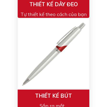
THIẾT KẾ DÂY ĐEO
Tự thiết kế theo cách của bạn
THIẾT KẾ BÚT
Sắp ra mắt...