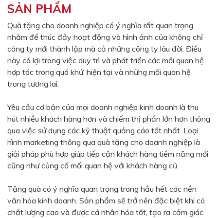
SẢN PHẨM
Màu sắc
Đỏ
Đen
Quà tặng cho doanh nghiệp có ý nghĩa rất quan trọng
nhằm để thúc đẩy hoạt động và hình ảnh của không chỉ
Xanh ngọc
Xanh lá
công ty mới thành lập mà cả những công ty lâu đời. Điều
Cam
Vàng
này có lợi trong việc duy trì và phát triển các mối quan hệ
hợp tác trong quá khứ, hiện tại và những mối quan hệ
Hồng
Tím
trong tương lai.
Bạc
Vàng Gold
Yêu cầu cơ bản của mọi doanh nghiệp kinh doanh là thu
Xanh dương
Xám
hút nhiều khách hàng hơn và chiếm thị phần lớn hơn thông
Xanh lục
Vàng kem
qua việc sử dụng các kỹ thuật quảng cáo tốt nhất. Loại
hình marketing thông qua quà tặng cho doanh nghiệp là
Trắng
Bạc - Bạc
giải pháp phù hợp giúp tiếp cận khách hàng tiềm năng mới
Xanh dương - Bạc
Xanh lá - Bạc
cũng như củng cố mối quan hệ với khách hàng cũ.
Xám - Bạc
Cam - Bạc
Tặng quà có ý nghĩa quan trọng trong hầu hết các nền
Tím - Bạc
Đỏ - Bạc
văn hóa kinh doanh. Sản phẩm sẽ trở nên đặc biệt khi có
chất lượng cao và được cá nhân hóa tốt, tạo ra cảm giác
Bạc - Xanh dương
Bạc - Xanh lá