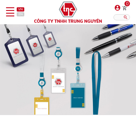
0
VN
EN
Danh sách sản phẩm
Hiển thị?:
12
16
20
Bút
Bật lửa
Đồ sứ quà tặng
Bình/ca giữ nhiệt
Dây đeo & Phụ kiện
Dịch vụ in gia công