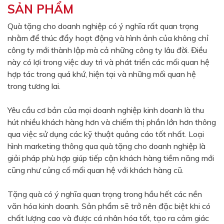
SẢN PHẨM
Màu sắc
Đỏ
Đen
Quà tặng cho doanh nghiệp có ý nghĩa rất quan trọng
nhằm để thúc đẩy hoạt động và hình ảnh của không chỉ
Xanh ngọc
Xanh lá
công ty mới thành lập mà cả những công ty lâu đời. Điều
Cam
Vàng
này có lợi trong việc duy trì và phát triển các mối quan hệ
hợp tác trong quá khứ, hiện tại và những mối quan hệ
Hồng
Tím
trong tương lai.
Bạc
Vàng Gold
Yêu cầu cơ bản của mọi doanh nghiệp kinh doanh là thu
Xanh dương
Xám
hút nhiều khách hàng hơn và chiếm thị phần lớn hơn thông
Xanh lục
Vàng kem
qua việc sử dụng các kỹ thuật quảng cáo tốt nhất. Loại
hình marketing thông qua quà tặng cho doanh nghiệp là
Trắng
Bạc - Bạc
giải pháp phù hợp giúp tiếp cận khách hàng tiềm năng mới
Xanh dương - Bạc
Xanh lá - Bạc
cũng như củng cố mối quan hệ với khách hàng cũ.
Xám - Bạc
Cam - Bạc
Tặng quà có ý nghĩa quan trọng trong hầu hết các nền
Tím - Bạc
Đỏ - Bạc
văn hóa kinh doanh. Sản phẩm sẽ trở nên đặc biệt khi có
chất lượng cao và được cá nhân hóa tốt, tạo ra cảm giác
Bạc - Xanh dương
Bạc - Xanh lá