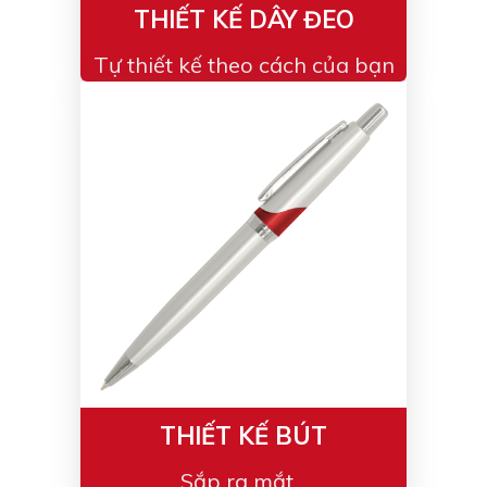
THIẾT KẾ DÂY ĐEO
Tự thiết kế theo cách của bạn
THIẾT KẾ BÚT
Sắp ra mắt...