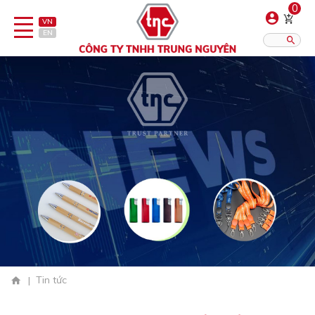
0
VN
EN
Tin tức