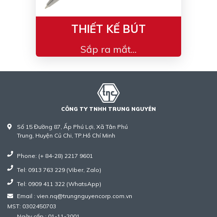
THIẾT KẾ BÚT
Sắp ra mắt...
CÔNG TY TNHH TRUNG NGUYÊN
Số 15 Đường 87, Ấp Phú Lợi, Xã Tân Phú
Trung, Huyện Củ Chi, TP.Hồ Chí Minh
Phone: (+ 84-28) 2217 9601
Tel: 0913 763 229 (Viber, Zalo)
Tel: 0909 411 322 (WhatsApp)
Email : vien.nq@trungnguyencorp.com.vn
MST: 0302450703
Ngày cấp : 01-11-2001