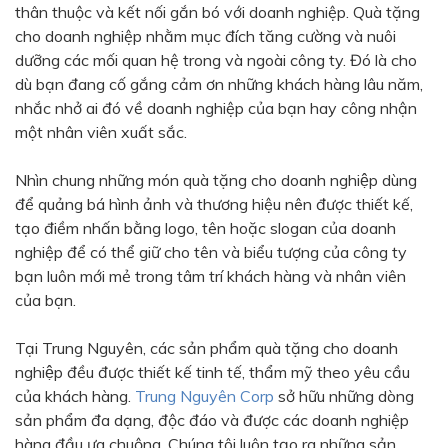
thân thuộc và kết nối gắn bó với doanh nghiệp. Quà tặng
Bạc - Cam
Bạc - Đỏ
cho doanh nghiệp nhằm mục đích tăng cường và nuôi
dưỡng các mối quan hệ trong và ngoài công ty. Đó là cho
Đỏ - Bạc
Trong suốt
dù bạn đang cố gắng cảm ơn những khách hàng lâu năm,
Đen - Trắng
Bạc - Đen
nhắc nhở ai đó về doanh nghiệp của bạn hay công nhận
một nhân viên xuất sắc.
Nâu
Xanh Cốm
Xanh xám
Cà phê
Nhìn chung những món quà tặng cho doanh nghiệp dùng
để quảng bá hình ảnh và thương hiệu nên được thiết kế,
Xanh dương - Đen
Đỏ nâu
tạo điềm nhấn bằng logo, tên hoặc slogan của doanh
Đen - Nơ
Bạc 1cm
nghiệp để có thể giữ cho tên và biểu tượng của công ty
bạn luôn mới mẻ trong tâm trí khách hàng và nhân viên
Bạc 2cm
Bạc mini 1cm
của bạn.
Tại Trung Nguyên, các sản phẩm quà tặng cho doanh
nghiệp đều được thiết kế tinh tế, thẩm mỹ theo yêu cầu
của khách hàng.
Trung Nguyên Corp
sở hữu những dòng
sản phẩm đa dạng, độc đáo và được các doanh nghiệp
hàng đầu ưa chuộng. Chúng tôi luôn tạo ra những sản