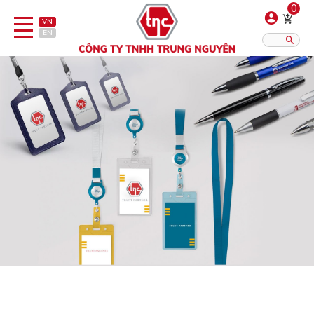
0
VN
EN
Danh sách sản phẩm
Hiển thị?:
12
16
20
Bút
Bật lửa
Đồ sứ quà tặng
Bình/ca giữ nhiệt
Dây đeo & Phụ kiện
Dịch vụ in gia công