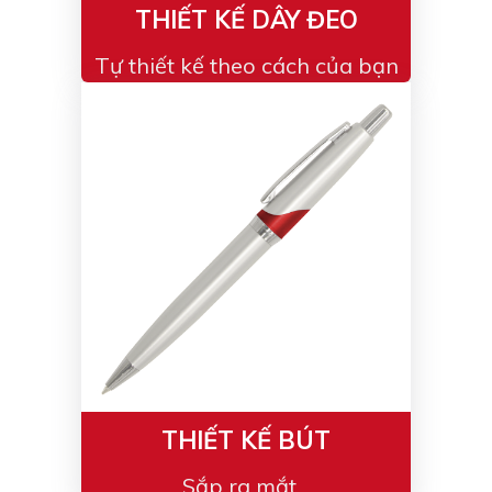
THIẾT KẾ DÂY ĐEO
Tự thiết kế theo cách của bạn
THIẾT KẾ BÚT
Sắp ra mắt...