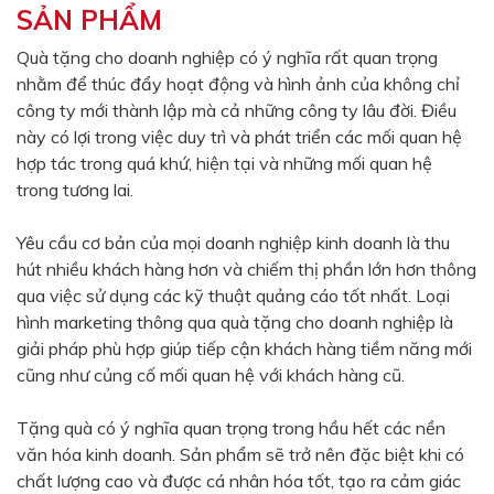
SẢN PHẨM
Màu sắc
Đỏ
Đen
Quà tặng cho doanh nghiệp có ý nghĩa rất quan trọng
nhằm để thúc đẩy hoạt động và hình ảnh của không chỉ
Xanh ngọc
Xanh lá
công ty mới thành lập mà cả những công ty lâu đời. Điều
Cam
Vàng
này có lợi trong việc duy trì và phát triển các mối quan hệ
hợp tác trong quá khứ, hiện tại và những mối quan hệ
Hồng
Tím
trong tương lai.
Bạc
Vàng Gold
Yêu cầu cơ bản của mọi doanh nghiệp kinh doanh là thu
Xanh dương
Xám
hút nhiều khách hàng hơn và chiếm thị phần lớn hơn thông
Xanh lục
Vàng kem
qua việc sử dụng các kỹ thuật quảng cáo tốt nhất. Loại
hình marketing thông qua quà tặng cho doanh nghiệp là
Trắng
Bạc - Bạc
giải pháp phù hợp giúp tiếp cận khách hàng tiềm năng mới
Xanh dương - Bạc
Xanh lá - Bạc
cũng như củng cố mối quan hệ với khách hàng cũ.
Xám - Bạc
Cam - Bạc
Tặng quà có ý nghĩa quan trọng trong hầu hết các nền
Tím - Bạc
Đỏ - Bạc
văn hóa kinh doanh. Sản phẩm sẽ trở nên đặc biệt khi có
chất lượng cao và được cá nhân hóa tốt, tạo ra cảm giác
Bạc - Xanh dương
Bạc - Xanh lá