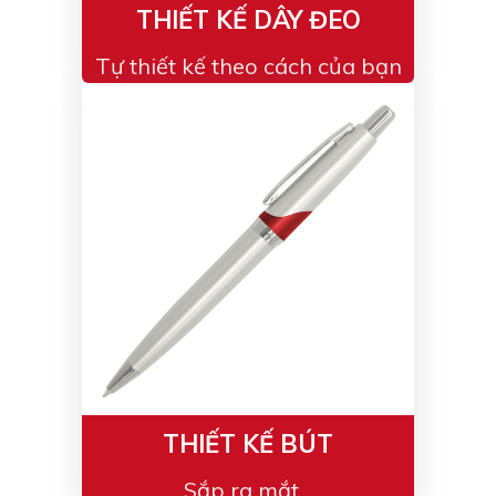
THIẾT KẾ DÂY ĐEO
Tự thiết kế theo cách của bạn
THIẾT KẾ BÚT
Sắp ra mắt...