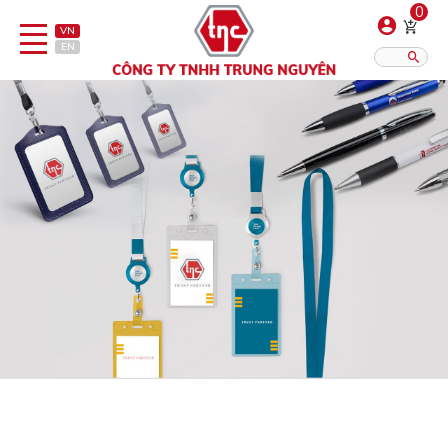
0
VN
EN
Danh sách sản phẩm
Hiển thị?:
12
16
20
Bút
Bật lửa
Đồ sứ quà tặng
Bình/ca giữ nhiệt
Dây đeo & Phụ kiện
Dịch vụ in gia công