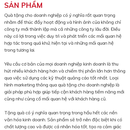
SẢN PHẨM
Màu sắc
Đỏ
Đen
Quà tặng cho doanh nghiệp có ý nghĩa rất quan trọng
nhằm để thúc đẩy hoạt động và hình ảnh của không chỉ
Xanh ngọc
Xanh lá
công ty mới thành lập mà cả những công ty lâu đời. Điều
Cam
Vàng
này có lợi trong việc duy trì và phát triển các mối quan hệ
hợp tác trong quá khứ, hiện tại và những mối quan hệ
Hồng
Tím
trong tương lai.
Bạc
Vàng Gold
Yêu cầu cơ bản của mọi doanh nghiệp kinh doanh là thu
Xanh dương
Xám
hút nhiều khách hàng hơn và chiếm thị phần lớn hơn thông
Xanh lục
Vàng kem
qua việc sử dụng các kỹ thuật quảng cáo tốt nhất. Loại
hình marketing thông qua quà tặng cho doanh nghiệp là
Trắng
Bạc - Bạc
giải pháp phù hợp giúp tiếp cận khách hàng tiềm năng mới
Xanh dương - Bạc
Xanh lá - Bạc
cũng như củng cố mối quan hệ với khách hàng cũ.
Xám - Bạc
Cam - Bạc
Tặng quà có ý nghĩa quan trọng trong hầu hết các nền
Tím - Bạc
Đỏ - Bạc
văn hóa kinh doanh. Sản phẩm sẽ trở nên đặc biệt khi có
chất lượng cao và được cá nhân hóa tốt, tạo ra cảm giác
Bạc - Xanh dương
Bạc - Xanh lá