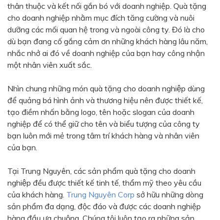
thân thuộc và kết nối gắn bó với doanh nghiệp. Quà tặng
Bạc - Cam
Bạc - Đỏ
cho doanh nghiệp nhằm mục đích tăng cường và nuôi
dưỡng các mối quan hệ trong và ngoài công ty. Đó là cho
Đỏ - Bạc
Trong suốt
dù bạn đang cố gắng cảm ơn những khách hàng lâu năm,
Đen - Trắng
Bạc - Đen
nhắc nhở ai đó về doanh nghiệp của bạn hay công nhận
một nhân viên xuất sắc.
Nâu
Xanh Cốm
Xanh xám
Cà phê
Nhìn chung những món quà tặng cho doanh nghiệp dùng
để quảng bá hình ảnh và thương hiệu nên được thiết kế,
Xanh dương - Đen
Đỏ nâu
tạo điềm nhấn bằng logo, tên hoặc slogan của doanh
Đen - Nơ
Bạc 1cm
nghiệp để có thể giữ cho tên và biểu tượng của công ty
bạn luôn mới mẻ trong tâm trí khách hàng và nhân viên
Bạc 2cm
Bạc mini 1cm
của bạn.
Tại Trung Nguyên, các sản phẩm quà tặng cho doanh
nghiệp đều được thiết kế tinh tế, thẩm mỹ theo yêu cầu
của khách hàng.
Trung Nguyên Corp
sở hữu những dòng
sản phẩm đa dạng, độc đáo và được các doanh nghiệp
hàng đầu ưa chuộng. Chúng tôi luôn tạo ra những sản