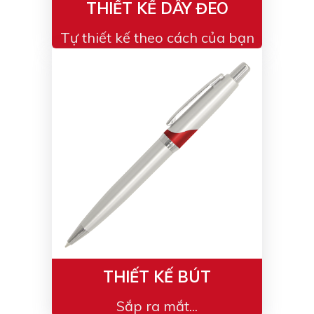
THIẾT KẾ DÂY ĐEO
Tự thiết kế theo cách của bạn
THIẾT KẾ BÚT
Sắp ra mắt...