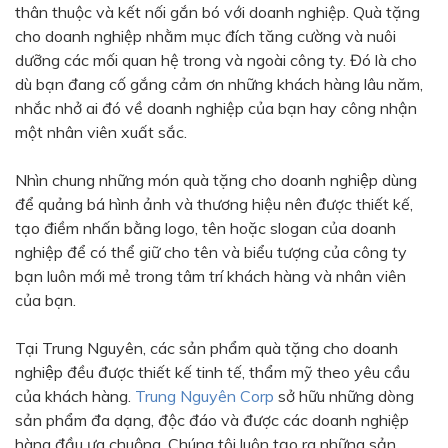
thân thuộc và kết nối gắn bó với doanh nghiệp. Quà tặng
Bạc - Cam
Bạc - Đỏ
cho doanh nghiệp nhằm mục đích tăng cường và nuôi
dưỡng các mối quan hệ trong và ngoài công ty. Đó là cho
Đỏ - Bạc
Trong suốt
dù bạn đang cố gắng cảm ơn những khách hàng lâu năm,
Đen - Trắng
Bạc - Đen
nhắc nhở ai đó về doanh nghiệp của bạn hay công nhận
một nhân viên xuất sắc.
Nâu
Xanh Cốm
Xanh xám
Cà phê
Nhìn chung những món quà tặng cho doanh nghiệp dùng
để quảng bá hình ảnh và thương hiệu nên được thiết kế,
Xanh dương - Đen
Đỏ nâu
tạo điềm nhấn bằng logo, tên hoặc slogan của doanh
Đen - Nơ
Bạc 1cm
nghiệp để có thể giữ cho tên và biểu tượng của công ty
bạn luôn mới mẻ trong tâm trí khách hàng và nhân viên
Bạc 2cm
Bạc mini 1cm
của bạn.
Tại Trung Nguyên, các sản phẩm quà tặng cho doanh
nghiệp đều được thiết kế tinh tế, thẩm mỹ theo yêu cầu
của khách hàng.
Trung Nguyên Corp
sở hữu những dòng
sản phẩm đa dạng, độc đáo và được các doanh nghiệp
hàng đầu ưa chuộng. Chúng tôi luôn tạo ra những sản