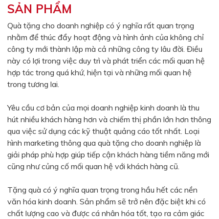
SẢN PHẨM
Màu sắc
Đỏ
Đen
Quà tặng cho doanh nghiệp có ý nghĩa rất quan trọng
nhằm để thúc đẩy hoạt động và hình ảnh của không chỉ
Xanh ngọc
Xanh lá
công ty mới thành lập mà cả những công ty lâu đời. Điều
Cam
Vàng
này có lợi trong việc duy trì và phát triển các mối quan hệ
hợp tác trong quá khứ, hiện tại và những mối quan hệ
Hồng
Tím
trong tương lai.
Bạc
Vàng Gold
Yêu cầu cơ bản của mọi doanh nghiệp kinh doanh là thu
Xanh dương
Xám
hút nhiều khách hàng hơn và chiếm thị phần lớn hơn thông
Xanh lục
Vàng kem
qua việc sử dụng các kỹ thuật quảng cáo tốt nhất. Loại
hình marketing thông qua quà tặng cho doanh nghiệp là
Trắng
Bạc - Bạc
giải pháp phù hợp giúp tiếp cận khách hàng tiềm năng mới
Xanh dương - Bạc
Xanh lá - Bạc
cũng như củng cố mối quan hệ với khách hàng cũ.
Xám - Bạc
Cam - Bạc
Tặng quà có ý nghĩa quan trọng trong hầu hết các nền
Tím - Bạc
Đỏ - Bạc
văn hóa kinh doanh. Sản phẩm sẽ trở nên đặc biệt khi có
chất lượng cao và được cá nhân hóa tốt, tạo ra cảm giác
Bạc - Xanh dương
Bạc - Xanh lá