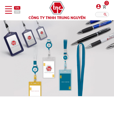
0
VN
EN
Danh sách sản phẩm
Hiển thị?:
12
16
20
Bút
Bật lửa
Đồ sứ quà tặng
Bình/ca giữ nhiệt
Dây đeo & Phụ kiện
Dịch vụ in gia công