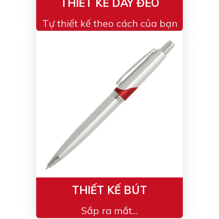
THIẾT KẾ DÂY ĐEO
Tự thiết kế theo cách của bạn
THIẾT KẾ BÚT
Sắp ra mắt...