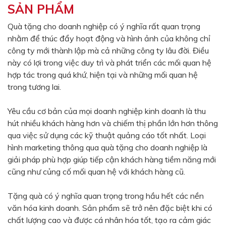
SẢN PHẨM
Màu sắc
Đỏ
Đen
Quà tặng cho doanh nghiệp có ý nghĩa rất quan trọng
nhằm để thúc đẩy hoạt động và hình ảnh của không chỉ
Xanh ngọc
Xanh lá
công ty mới thành lập mà cả những công ty lâu đời. Điều
Cam
Vàng
này có lợi trong việc duy trì và phát triển các mối quan hệ
hợp tác trong quá khứ, hiện tại và những mối quan hệ
Hồng
Tím
trong tương lai.
Bạc
Vàng Gold
Yêu cầu cơ bản của mọi doanh nghiệp kinh doanh là thu
Xanh dương
Xám
hút nhiều khách hàng hơn và chiếm thị phần lớn hơn thông
Xanh lục
Vàng kem
qua việc sử dụng các kỹ thuật quảng cáo tốt nhất. Loại
hình marketing thông qua quà tặng cho doanh nghiệp là
Trắng
Bạc - Bạc
giải pháp phù hợp giúp tiếp cận khách hàng tiềm năng mới
Xanh dương - Bạc
Xanh lá - Bạc
cũng như củng cố mối quan hệ với khách hàng cũ.
Xám - Bạc
Cam - Bạc
Tặng quà có ý nghĩa quan trọng trong hầu hết các nền
Tím - Bạc
Đỏ - Bạc
văn hóa kinh doanh. Sản phẩm sẽ trở nên đặc biệt khi có
chất lượng cao và được cá nhân hóa tốt, tạo ra cảm giác
Bạc - Xanh dương
Bạc - Xanh lá