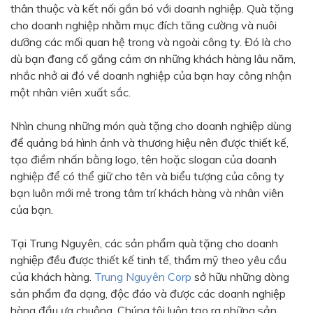
thân thuộc và kết nối gắn bó với doanh nghiệp. Quà tặng
Bạc - Cam
Bạc - Đỏ
cho doanh nghiệp nhằm mục đích tăng cường và nuôi
dưỡng các mối quan hệ trong và ngoài công ty. Đó là cho
Đỏ - Bạc
Trong suốt
dù bạn đang cố gắng cảm ơn những khách hàng lâu năm,
Đen - Trắng
Bạc - Đen
nhắc nhở ai đó về doanh nghiệp của bạn hay công nhận
một nhân viên xuất sắc.
Nâu
Xanh Cốm
Xanh xám
Cà phê
Nhìn chung những món quà tặng cho doanh nghiệp dùng
để quảng bá hình ảnh và thương hiệu nên được thiết kế,
Xanh dương - Đen
Đỏ nâu
tạo điềm nhấn bằng logo, tên hoặc slogan của doanh
Đen - Nơ
Bạc 1cm
nghiệp để có thể giữ cho tên và biểu tượng của công ty
bạn luôn mới mẻ trong tâm trí khách hàng và nhân viên
Bạc 2cm
Bạc mini 1cm
của bạn.
Tại Trung Nguyên, các sản phẩm quà tặng cho doanh
nghiệp đều được thiết kế tinh tế, thẩm mỹ theo yêu cầu
của khách hàng.
Trung Nguyên Corp
sở hữu những dòng
sản phẩm đa dạng, độc đáo và được các doanh nghiệp
hàng đầu ưa chuộng. Chúng tôi luôn tạo ra những sản