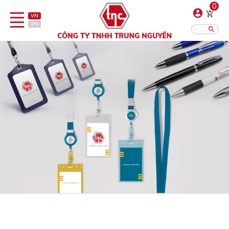
0
VN
EN
Danh sách sản phẩm
Hiển thị?:
12
16
20
Bút
Bật lửa
Đồ sứ quà tặng
Bình/ca giữ nhiệt
Dây đeo & Phụ kiện
Dịch vụ in gia công