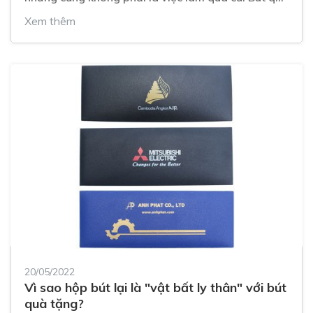
tặng không bao giờ là lỗi mốt cho dù thời đại công
Xem thêm
nghệ, người ta dùng phím bấm nhiều hơn.
20/05/2022
Vì sao hộp bút lại là "vật bất ly thân" với bút
quà tặng?