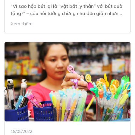
“Vì sao hộp bút lại là “vật bất ly thân” với bút quà
tặng?” – câu hỏi tưởng chừng như đơn giản nhưng
không phải ai cũng có câu trả lời hoàn hảo nhất.
Xem thêm
Bạn có muốn cùng với Trung Nguyên Corp đi tìm
lời giải thích cho câu hỏi trên không?
19/05/2022