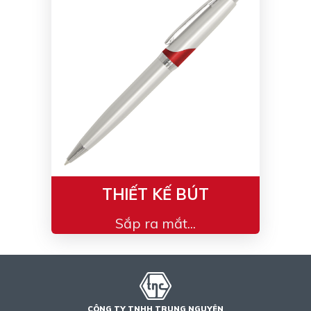
THIẾT KẾ BÚT
Sắp ra mắt...
CÔNG TY TNHH TRUNG NGUYÊN