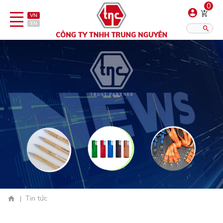
0
VN
EN
Tin tức