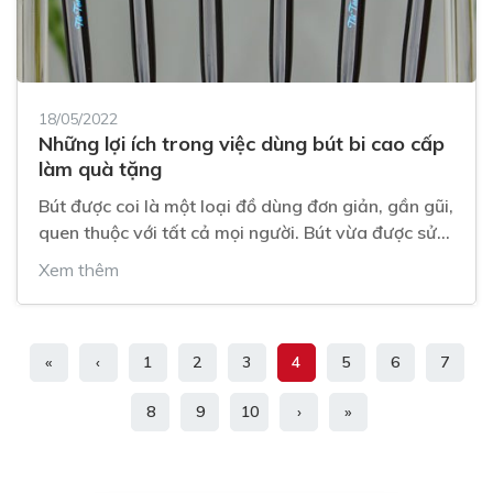
18/05/2022
Những lợi ích trong việc dùng bút bi cao cấp
làm quà tặng
Bút được coi là một loại đồ dùng đơn giản, gần gũi,
quen thuộc với tất cả mọi người. Bút vừa được sử
dụng trong học tập, làm việc vừa được dùng để
Xem thêm
“lấy lòng” người khác bằng cách dùng nó làm bút
quà tặng.
«
‹
1
2
3
4
5
6
7
8
9
10
›
»