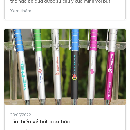
thể nào bỏ qua được sự chú ý của mình với bút
Montblanc và bút Parker đâu đấy!
Xem thêm
23/05/2022
Tìm hiểu về bút bi xi bạc